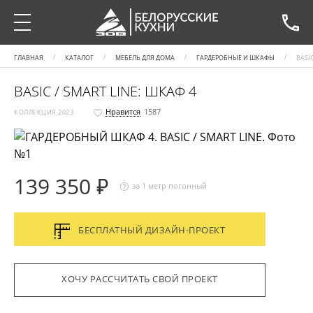
ГЛАВНАЯ
КАТАЛОГ
МЕБЕЛЬ ДЛЯ ДОМА
ГАРДЕРОБНЫЕ И ШКАФЫ
BASIC
BASIC / SMART LINE: ШКАФ 4
Нравится
1587
КОЛЛЕКЦИЯ 2023
139 350 ₽
за 1 метр погонный
БЕСПЛАТНЫЙ ДИЗАЙН-ПРОЕКТ
ХОЧУ РАССЧИТАТЬ СВОЙ ПРОЕКТ